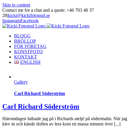
Skip to content
Contact me for a chat and a quote: +46 703 40 37
28
|
kicki@kickifotograf.se
Instagram
Facebook
BLOGG
BRÖLLOP
FÖR FÖRETAG
KONSTFOTO
KONTAKT
ENGLISH
Gallery
Carl Richard Söderström
Carl Richard Söderström
Häromdagen hälsade jag på i Richards ateljé på södermalm. När jag
klev in och kände doften av lera kom en massa minnen över [...]