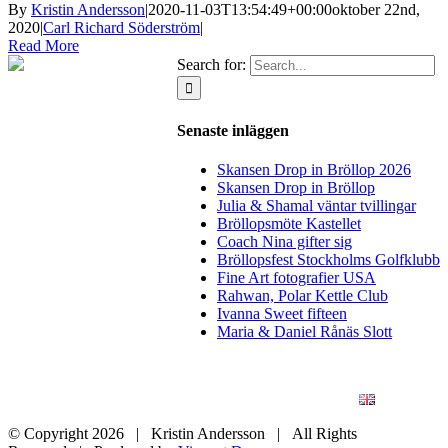
By
Kristin Andersson
|
2020-11-03T13:54:49+00:00
oktober 22nd,
2020
|
Carl Richard Söderström
|
Read More
Search for:
Senaste inläggen
Skansen Drop in Bröllop 2026
Skansen Drop in Bröllop
Julia & Shamal väntar tvillingar
Bröllopsmöte Kastellet
Coach Nina gifter sig
Bröllopsfest Stockholms Golfklubb
Fine Art fotografier USA
Rahwan, Polar Kettle Club
Ivanna Sweet fifteen
Maria & Daniel Rånäs Slott
BLOGG
BRÖLLOP
FÖR FÖRETAG
KONSTFOTO
KONTAKT
ENGLISH
© Copyright
2026 | Kristin Andersson | All Rights